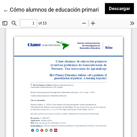
Des
Descargar
Volver a los detalles del artículo
←
Cómo alumnos de educación primaria resuelven prob