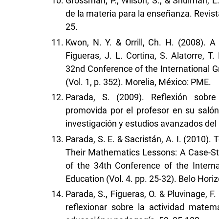
Grossman, P., Wilson, S., & Shulman, L
de la materia para la enseñanza. Revist
25.
Kwon, N. Y. & Orrill, Ch. H. (2008). A
Figueras, J. L. Cortina, S. Alatorre, T
32nd Conference of the International 
(Vol. 1, p. 352). Morelia, México: PME.
Parada, S. (2009). Reflexión sobre 
promovida por el profesor en su salón
investigación y estudios avanzados del I
Parada, S. E. & Sacristán, A. I. (2010)
Their Mathematics Lessons: A Case-Stu
of the 34th Conference of the Intern
Education (Vol. 4. pp. 25-32). Belo Horiz
Parada, S., Figueras, O. & Pluvinage, F
reflexionar sobre la actividad mate