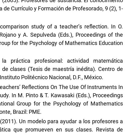
. (2005). Profesores de sustancia: El conocimiento
a de Currículo y Formación de Profesorado, 9 (2), 1-
 comparison study of a teacher’s reflection. In O.
. Rojano y A. Sepulveda (Eds.), Proceedings of the
Group for the Psychology of Mathematics Education
la práctica profesional: actividad matemática
 de clases (Tesis de maestría inédita). Centro de
nstituto Politécnico Nacional, D.F., México.
. Teachers’ Reflections On The Use Of Instruments In
dy. In M. Pinto & T. Kawasaki (Eds.), Proceedings
ational Group for the Psychology of Mathematics
onte, Brazil: PME.
. (2011). Un modelo para ayudar a los profesores a
mática que promueven en sus clases. Revista de