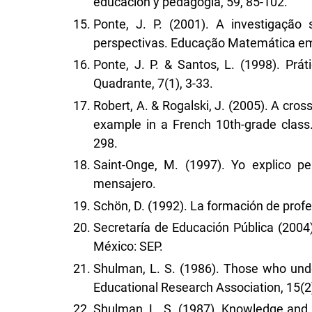
educación y pedagogía, 59, 85-102.
Ponte, J. P. (2001). A investigação
perspectivas. Educação Matemática em 
Ponte, J. P. & Santos, L. (1998). Prát
Quadrante, 7(1), 3-33.
Robert, A. & Rogalski, J. (2005). A cros
example in a French 10th-grade class.
298.
Saint-Onge, M. (1997). Yo explico pe
mensajero.
Schön, D. (1992). La formación de prof
Secretaría de Educación Pública (2004)
México: SEP.
Shulman, L. S. (1986). Those who und
Educational Research Association, 15(2)
Shulman, L. S. (1987). Knowledge and 