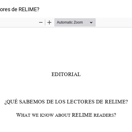
rtículo
tores de RELIME?