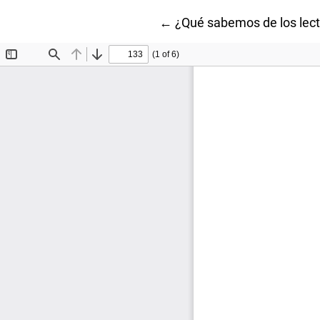
Volver a los detalles del a
←
¿Qué sabemos de los lec