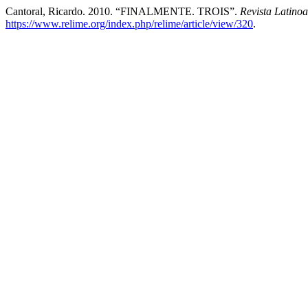
Cantoral, Ricardo. 2010. “FINALMENTE. TROIS”.
Revista Latino
https://www.relime.org/index.php/relime/article/view/320
.