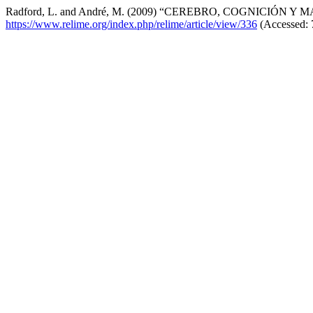
Radford, L. and André, M. (2009) “CEREBRO, COGNICIÓN Y
https://www.relime.org/index.php/relime/article/view/336
(Accessed: 