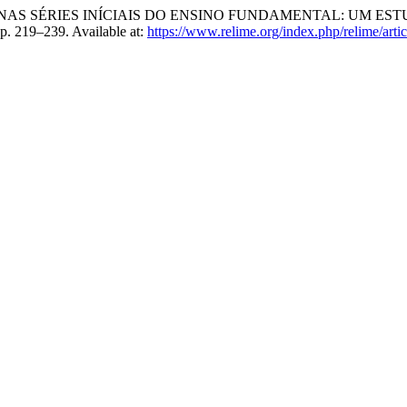
IVAS NAS SÉRIES INÍCIAIS DO ENSINO FUNDAMENTAL: UM
pp. 219–239. Available at:
https://www.relime.org/index.php/relime/arti