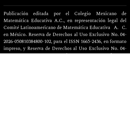
Publicación editada por el Colegio Mexicano de
Matemática Educativa A.C., en representación legal del
Comité Latinoamericano de Matemática Educativa
A. C.
en México. Reserva de Derechos al Uso Exclusivo No. 04-
2026-050810384800-102, para el ISSN 1665-2436, en formato
impreso, y Reserva de Derechos al Uso Exclusivo No. 04-
2026-060911292800-203, para el ISSN 2007-6819, en formato
electrónico, otorgadas por el Instituto Nacional del
Derecho de Autor. Directora Editorial responsable: Gisela
Montiel Espinosa | direccion@relime.org, Departamento
de Matemática Educativa, Oficina 101, del Cinvestav-IPN
en Av. Instituto Politécnico Nacional 2508, Col. San Pedro
Zacatenco, Del. Gustavo A. Madero, C.P. 07360.
Impresa por Editorial Progreso, S.A. de C.V., Sabino No.
275, Col. Sta. María la Ribera, C.P. 06400, Delegación
Cuauhtémoc, México, CDMX. Las opiniones expresadas