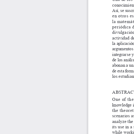
conocimient
así, se susc
en otros e
la matemáti
periódica d
divulgación
actividad d
la aplicació
argumentos 
integrarse y 
de los análi
abonan a una
de esta form
los estudian
aBS tra
one of the
knowledge in
the theoret
scenarios a
analyze the 
its use in 
while worki