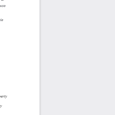
n uso
gía
perty
gy