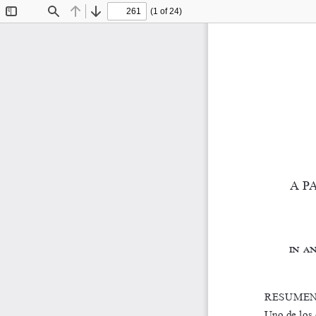
(1 of 24)
Toggle
Find
Previous
Next
Sidebar
a  
in a
r
eSume
uno de los 