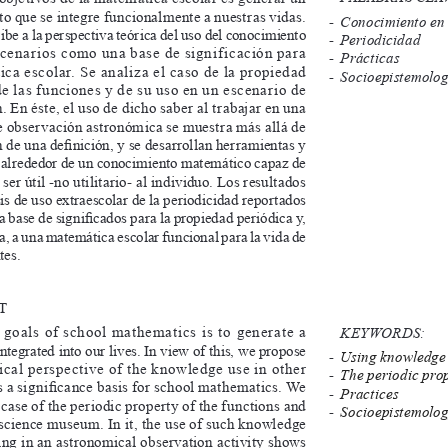
o que se integre funcionalmente a nuestras vidas. 
-   Conocimiento e
ribe a la perspectiva teórica del uso del conocimiento
-   Periodicidad
scenarios como una base de significación para 
-   Prácticas
ca escolar. Se analiza el caso de la propiedad 
-   Socioepistemolo
e las funciones y de su uso en un escenario de 
. 
en éste, el uso de dicho saber al trabajar en una 
e observación astronómica se muestra más allá de 
n de una definición, y se desarrollan herramientas y
alrededor de un conocimiento matemático capaz de
ser útil -no utilitario- al individuo. 
los resultados 
sis de uso extraescolar de la periodicidad reportados
 base de significados para la propiedad periódica y,
a, a una matemática escolar funcional para la vida de
tes
.
ct
 goals of school mathematics is to generate a 
   KEYWORDS:
tegrated into our lives. 
in view of this, we propose
- 
Using knowledge
ical perspective of the knowledge use in other 
- 
The periodic pro
s a significance basis for school mathematics. We 
- 
Practices
case of the periodic property of the functions and 
- 
Socioepistemolo
a science museum. 
in it, the use of such knowledge 
ng in an astronomical observation activity shows 