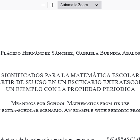
Zoom
Zoom
Out
In
significados para la matemática escolar a partir de su us
Plácido Hernández Sánchez, Gabriela Buendía Ábalos
SiGNificadoS
 Para la matemÁtica eScolar
Partir de 
Su u  So e  N u N e Sce Nario extr
Sco
uN ejemPlo coN
 la    ProPiedad 
Periódica
meanings for School mathematics from its use 
n extra-scholar scenario. 
an example with periodic pro
N
   PALABRAS CLA
objetivos de la matemática escolar es generar un 