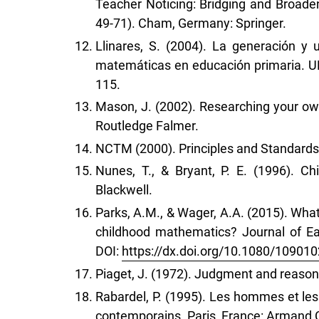
Teacher Noticing: Bridging and Broade
49-71). Cham, Germany: Springer.
Llinares, S. (2004). La generación y
matemáticas en educación primaria. UN
115.
Mason, J. (2002). Researching your own 
Routledge Falmer.
NCTM (2000). Principles and Standards
Nunes, T., & Bryant, P. E. (1996). 
Blackwell.
Parks, A.M., & Wager, A.A. (2015). What
childhood mathematics? Journal of Ea
DOI:
https://dx.doi.org/10.1080/10901
Piaget, J. (1972). Judgment and reasonin
Rabardel, P. (1995). Les hommes et les
contemporains. Paris, France: Armand C