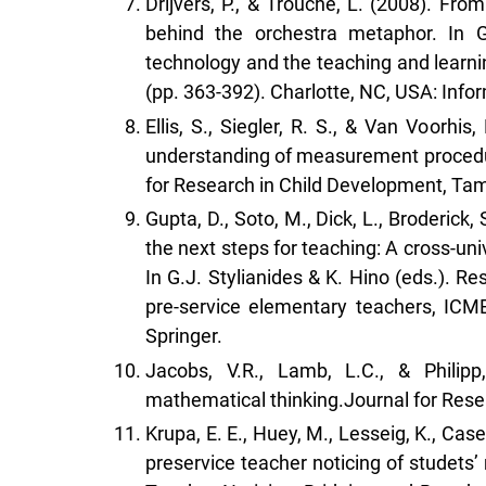
Drijvers, P., & Trouche, L. (2008). Fro
behind the orchestra metaphor. In 
technology and the teaching and learni
(pp. 363-392). Charlotte, NC, USA: Info
Ellis, S., Siegler, R. S., & Van Voorhi
understanding of measurement procedur
for Research in Child Development, Ta
Gupta, D., Soto, M., Dick, L., Broderick
the next steps for teaching: A cross-un
In G.J. Stylianides & K. Hino (eds.). 
pre-service elementary teachers, IC
Springer.
Jacobs, V.R., Lamb, L.C., & Philipp,
mathematical thinking.Journal for Rese
Krupa, E. E., Huey, M., Lesseig, K., Cas
preservice teacher noticing of studets’ 