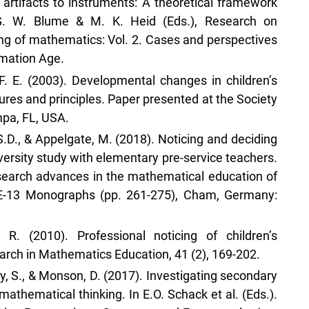
m artifacts to instruments: A theoretical framework
G. W. Blume & M. K. Heid (Eds.), Research on
ng of mathematics: Vol. 2. Cases and perspectives
rmation Age.
s, F. E. (2003). Developmental changes in children’s
es and principles. Paper presented at the Society
mpa, FL, USA.
, S.D., & Appelgate, M. (2018). Noticing and deciding
iversity study with elementary pre-service teachers.
Research advances in the mathematical education of
ME-13 Monographs (pp. 261-275), Cham, Germany:
 R. (2010). Professional noticing of children’s
arch in Mathematics Education, 41 (2), 169-202.
ey, S., & Monson, D. (2017). Investigating secondary
mathematical thinking. In E.O. Schack et al. (Eds.).