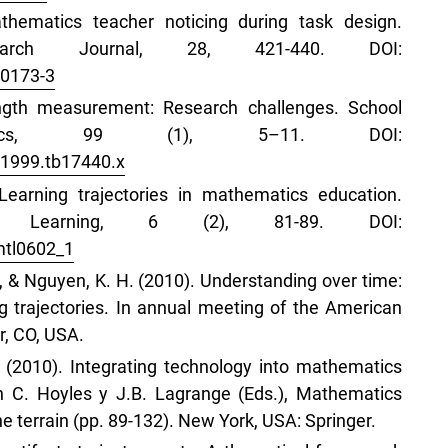
hematics teacher noticing during task design.
search Journal, 28, 421-440. DOI:
-0173-3
ngth measurement: Research challenges. School
atics, 99 (1), 5–11. DOI:
4.1999.tb17440.x
Learning trajectories in mathematics education.
nd Learning, 6 (2), 81-89. DOI:
mtl0602_1
H., & Nguyen, K. H. (2010). Understanding over time:
g trajectories. In annual meeting of the American
r, CO, USA.
.A. (2010). Integrating technology into mathematics
In C. Hoyles y J.B. Lagrange (Eds.), Mathematics
e terrain (pp. 89-132). New York, USA: Springer.