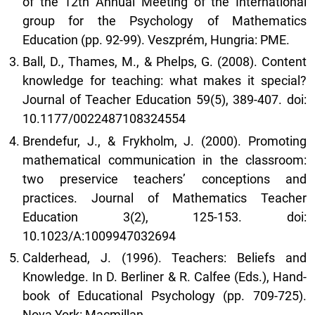
of the 12th Annual Meeting of the International
group for the Psychology of Mathematics
Education (pp. 92-99). Veszprém, Hungria: PME.
Ball, D., Thames, M., & Phelps, G. (2008). Content
knowledge for teaching: what makes it special?
Journal of Teacher Education 59(5), 389-407. doi:
10.1177/0022487108324554
Brendefur, J., & Frykholm, J. (2000). Promoting
mathematical communication in the classroom:
two preservice teachers’ conceptions and
practices. Journal of Mathematics Teacher
Education 3(2), 125-153. doi:
10.1023/A:1009947032694
Calderhead, J. (1996). Teachers: Beliefs and
Knowledge. In D. Berliner & R. Calfee (Eds.), Hand-
book of Educational Psychology (pp. 709-725).
Nova York: Macmillan.