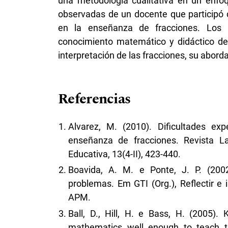
una metodología cualitativa en un enfoq
observadas de un docente que participó 
en la enseñanza de fracciones. Los r
conocimiento matemático y didáctico del
interpretación de las fracciones, su abord
Referencias
Alvarez, M. (2010). Dificultades ex
enseñanza de fracciones. Revista L
Educativa, 13(4-II), 423-440.
Boavida, A. M. e Ponte, J. P. (2002
problemas. Em GTI (Org.), Reflectir e i
APM.
Ball, D., Hill, H. e Bass, H. (2005
mathematics well enough to teach 