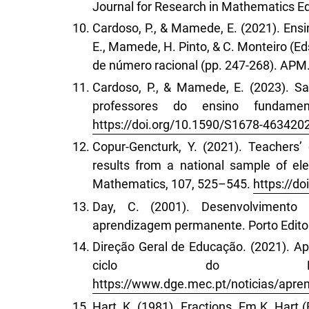
Journal for Research in Mathematics Ed
Cardoso, P., & Mamede, E. (2021). Ensin
E., Mamede, H. Pinto, & C. Monteiro (Ed
de número racional (pp. 247-268). APM
Cardoso, P., & Mamede, E. (2023). Sa
professores do ensino fundame
https://doi.org/10.1590/S1678-46342
Copur-Gencturk, Y. (2021). Teachers’ 
results from a national sample of el
Mathematics, 107, 525–545.
https://d
Day, C. (2001). Desenvolvimento 
aprendizagem permanente. Porto Edito
Direção Geral de Educação. (2021). A
ciclo do Ens
https://www.dge.mec.pt/noticias/apre
Hart, K. (1981). Fractions. Em K. Hart 