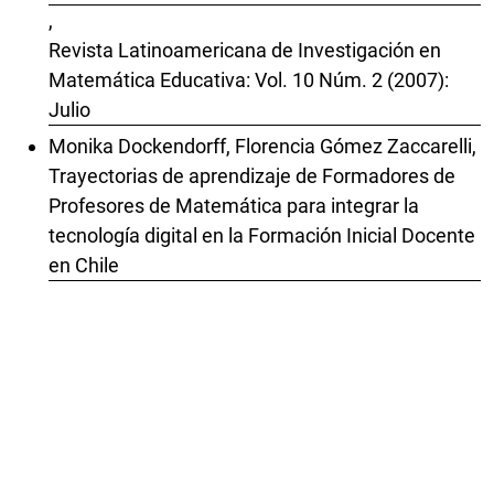
,
Revista Latinoamericana de Investigación en
Matemática Educativa: Vol. 10 Núm. 2 (2007):
Julio
Monika Dockendorff, Florencia Gómez Zaccarelli,
Trayectorias de aprendizaje de Formadores de
Profesores de Matemática para integrar la
tecnología digital en la Formación Inicial Docente
en Chile
,
Revista Latinoamericana de Investigación en
Matemática Educativa: Vol. 29 (2026):
Publicación continua
Claudia Rosario Muro, Patricia Camarena, Rosa
del Carmen Flores ,
ALCANCES DE LA TEORÍA DE VERGNAUD EN LA