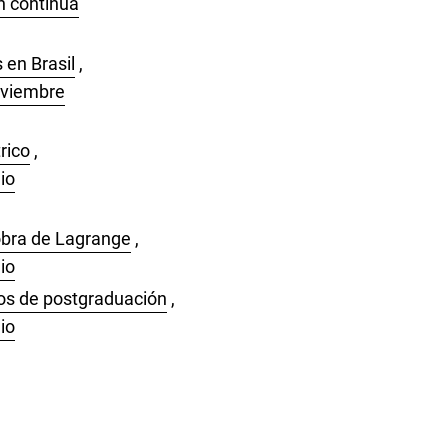
n continua
 en Brasil
,
oviembre
rico
,
io
 obra de Lagrange
,
io
sos de postgraduación
,
io