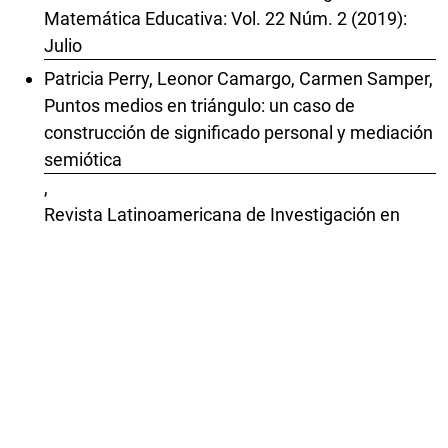
Matemática Educativa: Vol. 22 Núm. 2 (2019):
Julio
Patricia Perry, Leonor Camargo, Carmen Samper,
Puntos medios en triángulo: un caso de
construcción de significado personal y mediación
semiótica
,
Revista Latinoamericana de Investigación en
Matemática Educativa: Vol. 22 Núm. 3 (2019):
Noviembre
José Iván López-Flores, Carolina Carrillo García,
Epistemología del uso de la gráfica en contextos
paramétricos desde la modelación de
trayectorias
,
Revista Latinoamericana de Investigación en