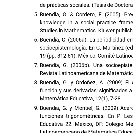
de prácticas sociales. (Tesis de Doctor
Buendia, G. & Cordero, F. (2005). Pre
knowledge in a social practice frame
Studies in Mathematics. Kluwer publishe
Buendía, G. (2006a). La periodicidad en 
socioepistemologia. En G. Martínez (e
19 (pp. 812-81). México: Comité Latin
Buendia, G. (2006b). Una socioepiste
Revista Latinoamericana de Matemática 
Buendia, G. y Ordoñez, A. (2009) El
función y sus derivadas: significados a
Matemática Educativa, 12(1), 7-28
Buendia, G. y Montiel, G. (2009) Acer
funciones trigonométricas. En P. Le
Educativa 22. México, DF: Colegio M
Latinoamericano de Matemática Educat