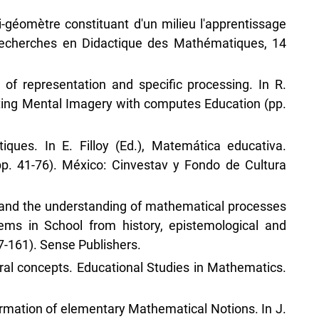
-géomètre constituant d'un milieu l'apprentissage
 Recherches en Didactique des Mathématiques, 14
 of representation and specific processing. In R.
iting Mental Imagery with computes Education (pp.
iques. In E. Filloy (Ed.), Matemática educativa.
pp. 41-76). México: Cinvestav y Fondo de Cultura
g and the understanding of mathematical processes
rems in School from history, epistemological and
7-161). Sense Publishers.
ural concepts. Educational Studies in Mathematics.
ormation of elementary Mathematical Notions. In J.