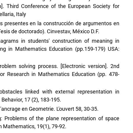
n]. Third Conference of the European Society for
aria, Italy
os presentes en la construcción de argumentos en
sis de doctorado). Cinvestav, México D.F.
iagrams in students' construction of meaning in
ning in Mathematics Education (pp.159-179) USA:
oblem solving process. [Electronic version]. 2nd
for Research in Mathematics Education (pp. 478-
bstacles linked with external representation in
Behavior, 17 (2), 183-195.
 D'ancrage en Geometrie. L'ouvert 58, 30-35.
g: Problems of the plane representation of space
n Mathematics, 19(1), 79-92.