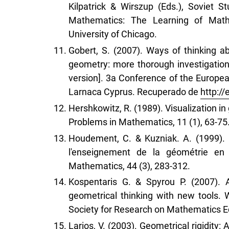
Kilpatrick & Wirszup (Eds.), Soviet S
Mathematics: The Learning of Math
University of Chicago.
Gobert, S. (2007). Ways of thinking a
geometry: more thorough investigation 
version]. 3a Conference of the Europe
Larnaca Cyprus. Recuperado de
http:/
Hershkowitz, R. (1989). Visualization i
Problems in Mathematics, 11 (1), 63-75
Houdement, C. & Kuzniak. A. (1999).
l'enseignement de la géométrie en 
Mathematics, 44 (3), 283-312.
Kospentaris G. & Spyrou P. (2007). A
geometrical thinking with new tools.
Society for Research on Mathematics E
Larios, V. (2003). Geometrical rigidity