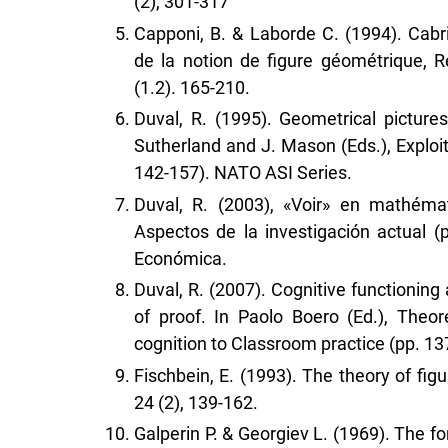
(2), 301-317
Capponi, B. & Laborde C. (1994). Cabri
de la notion de figure géométrique,
(1.2). 165-210.
Duval, R. (1995). Geometrical pictures
Sutherland and J. Mason (Eds.), Explo
142-157). NATO ASI Series.
Duval, R. (2003), «Voir» en mathémat
Aspectos de la investigación actual (
Económica.
Duval, R. (2007). Cognitive functionin
of proof. In Paolo Boero (Ed.), Theo
cognition to Classroom practice (pp. 13
Fischbein, E. (1993). The theory of fig
24 (2), 139-162.
Galperin P. & Georgiev L. (1969). The f