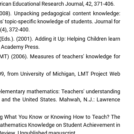
ican Educational Research Journal, 42, 371-406.
. (2008). Unpacking pedagogical content knowledge:
 topic-specific knowledge of students. Journal for
(4), 372-400.
. (Eds.). (2001). Adding it Up: Helping Children learn
l Academy Press.
MT) (2006). Measures of teachers' knowledge for
09, from University of Michigan, LMT Project Web
 elementary mathematics: Teachers' understanding
 and the United States. Mahwah, N.J.: Lawrence
hing What You Know or Knowing How to Teach? The
 Mathematics Knowledge on Student Achievement in
Review. Unpublished manuscript