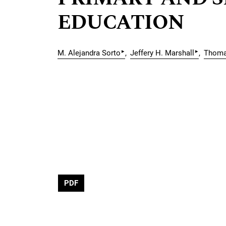
EDUCATION
▸
▸
M. Alejandra Sorto
Jeffery H. Marshall
Thoma
PDF