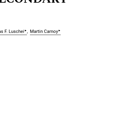
▸
▸
s F. Luschei
Martin Carnoy