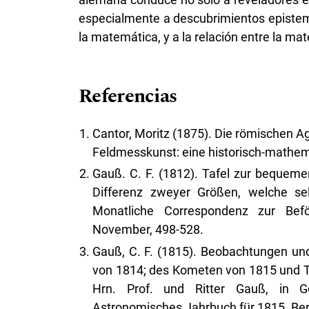
especialmente a descubrimientos epistemo
la matemática, y a la relación entre la ma
Referencias
Cantor, Moritz (1875). Die römischen Ag
Feldmesskunst: eine historisch-mathem
Gauß. C. F. (1812). Tafel zur beque
Differenz zweyer Größen, welche se
Monatliche Correspondenz zur Bef
November, 498-528.
Gauß, C. F. (1815). Beobachtungen und
von 1814; des Kometen von 1815 und 
Hrn. Prof. und Ritter Gauß, in Gö
Astronomisches Jahrbuch für 1815. Ber