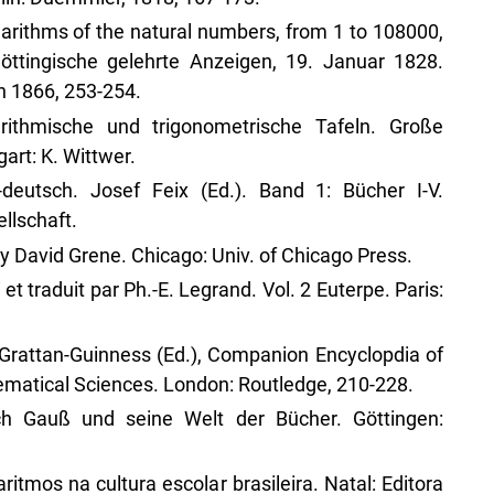
garithms of the natural numbers, from 1 to 108000,
ttingische gelehrte Anzeigen, 19. Januar 1828.
en 1866, 253-254.
garithmische und trigonometrische Tafeln. Große
art: K. Wittwer.
h-deutsch. Josef Feix (Ed.). Band 1: Bücher I-V.
llschaft.
by David Grene. Chicago: Univ. of Chicago Press.
et traduit par Ph.-E. Legrand. Vol. 2 Euterpe. Paris:
. Grattan-Guinness (Ed.), Companion Encyclopdia of
ematical Sciences. London: Routledge, 210-228.
ich Gauß und seine Welt der Bücher. Göttingen:
ritmos na cultura escolar brasileira. Natal: Editora