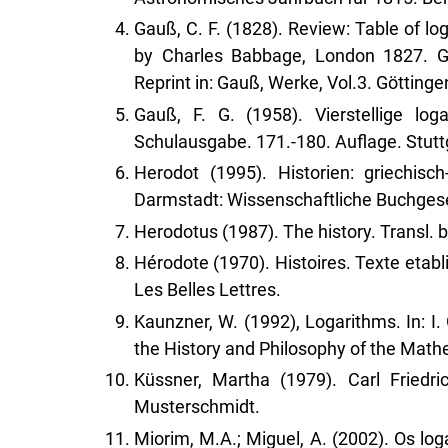
Gauß, C. F. (1828). Review: Table of lo
by Charles Babbage, London 1827. Gö
Reprint in: Gauß, Werke, Vol.3. Götting
Gauß, F. G. (1958). Vierstellige lo
Schulausgabe. 171.-180. Auflage. Stuttg
Herodot (1995). Historien: griechisc
Darmstadt: Wissenschaftliche Buchgese
Herodotus (1987). The history. Transl. 
Hérodote (1970). Histoires. Texte etabli 
Les Belles Lettres.
Kaunzner, W. (1992), Logarithms. In: I
the History and Philosophy of the Math
Küssner, Martha (1979). Carl Friedr
Musterschmidt.
Miorim, M.A.; Miguel, A. (2002). Os loga