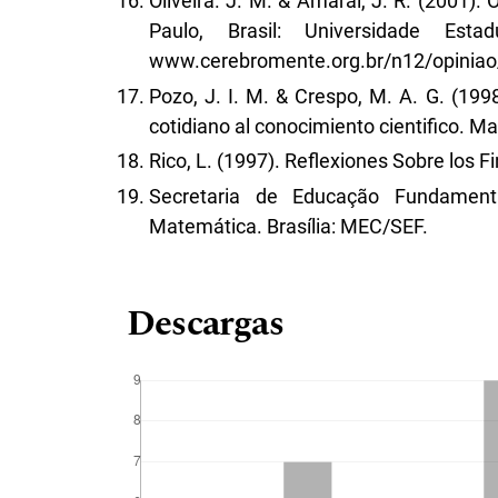
Oliveira. J. M. & Amaral, J. R. (2001)
Paulo, Brasil: Universidade Est
www.cerebromente.org.br/n12/opinia
Pozo, J. I. M. & Crespo, M. A. G. (199
cotidiano al conocimiento cientifico. M
Rico, L. (1997). Reflexiones Sobre los 
Secretaria de Educação Fundamental
Matemática. Brasília: MEC/SEF.
Descargas