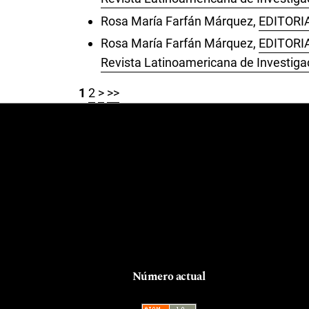
Rosa María Farfán Márquez,
EDITORI
Rosa María Farfán Márquez,
EDITORI
Revista Latinoamericana de Investiga
1
2
>
>>
Número actual