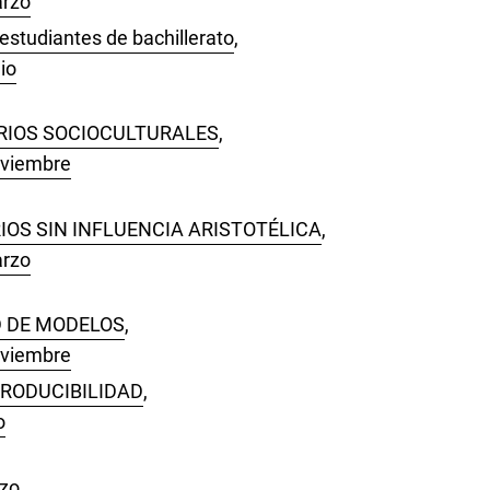
arzo
estudiantes de bachillerato
,
io
RIOS SOCIOCULTURALES
,
oviembre
OS SIN INFLUENCIA ARISTOTÉLICA
,
arzo
D DE MODELOS
,
oviembre
PRODUCIBILIDAD
,
o
rzo