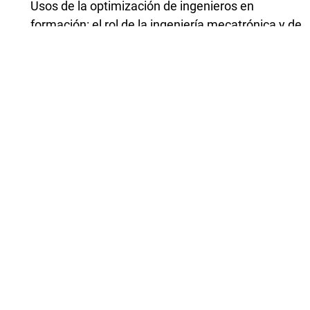
Usos de la optimización de ingenieros en
formación: el rol de la ingeniería mecatrónica y de
la obra de Lagrange
,
Revista Latinoamericana de Investigación en
Matemática Educativa: Vol. 22 Núm. 2 (2019):
Julio
Antonio Saorin Villa, Germán Torregrosa-Gironés,
Humberto Quesada Vilella,
Razonamiento configural y organización
discursiva en procesos de prueba en contexto
geométrico
,
Revista Latinoamericana de Investigación en
Matemática Educativa: Vol. 22 Núm. 2 (2019):
Julio