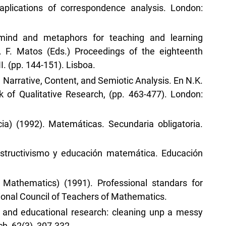
aplications of correspondence analysis. London:
mind and metaphors for teaching and learning
 F. Matos (Eds.) Proceedings of the eighteenth
I. (pp. 144-151). Lisboa.
 Narrative, Content, and Semiotic Analysis. En N.K.
k of Qualitative Research, (pp. 463-477). London:
ia) (1992). Matemáticas. Secundaria obligatoria.
nstructivismo y educación matemática. Educación
Mathematics) (1991). Professional standars for
ional Council of Teachers of Mathematics.
fs and educational research: cleaning unp a messy
h, 62(3), 307-332.