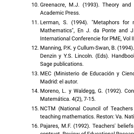
Greenacre, M.J. (1993). Theory and 
Academic Press.
Lerman, S. (1994). "Metaphors for 
Mathematics", En J. da Ponte and J.
International Conferencie for PME, Vol II
Manning, P.K. y Cullum-Swan, B. (1994).
Denzin y Y.S. Lincoln. (Eds). Handboo
Sage publications.
MEC (Ministerio de Educación y Cienc
Madrid: el autor.
Moreno, L. y Waldegg, G. (1992). Co
Matemática. 4(2), 7-15.
NCTM (National Council of Teachers 
teaching mathematics. Reston: Va. Nat
Pajares, M.F. (1992). Teachers' belie
contruct. Review of Educational Researc