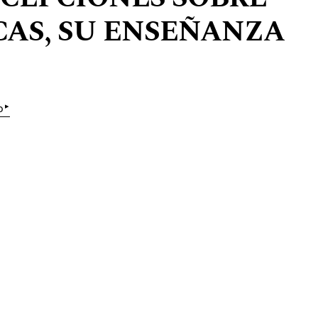
AS, SU ENSEÑANZA
▸
o