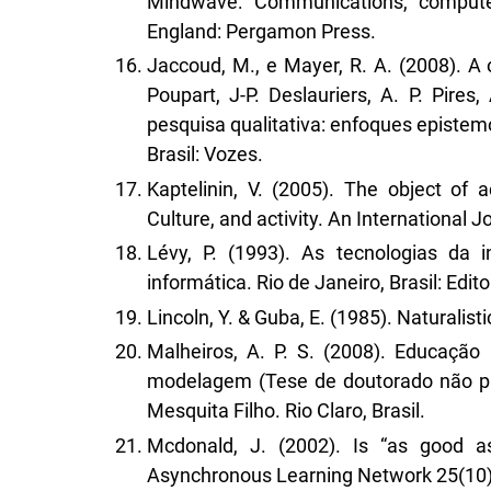
Mindwave: Communications, computer
England: Pergamon Press.
Jaccoud, M., e Mayer, R. A. (2008). A 
Poupart, J-P. Deslauriers, A. P. Pires,
pesquisa qualitativa: enfoques epistemo
Brasil: Vozes.
Kaptelinin, V. (2005). The object of 
Culture, and activity. An International Jo
Lévy, P. (1993). As tecnologias da 
informática. Rio de Janeiro, Brasil: Edito
Lincoln, Y. & Guba, E. (1985). Naturalist
Malheiros, A. P. S. (2008). Educação
modelagem (Tese de doutorado não pub
Mesquita Filho. Rio Claro, Brasil.
Mcdonald, J. (2002). Is “as good as
Asynchronous Learning Network 25(10)