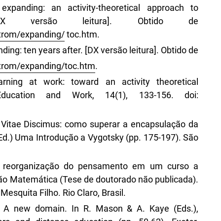
xpanding: an activity-theoretical approach to
 [DX versão leitura]. Obtido de
strom/expanding/
toc.htm.
ing: ten years after. [DX versão leitura]. Obtido de
strom/expanding/toc.htm
.
rning at work: toward an activity theoretical
 Education and Work, 14(1), 133-156. doi:
 Vitae Discimus: como superar a encapsulação da
Ed.) Uma Introdução a Vygotsky (pp. 175-197). São
da reorganização do pensamento em um curso a
ão Matemática (Tese de doutorado não publicada).
Mesquita Filho. Rio Claro, Brasil.
n: A new domain. In R. Mason & A. Kaye (Eds.),