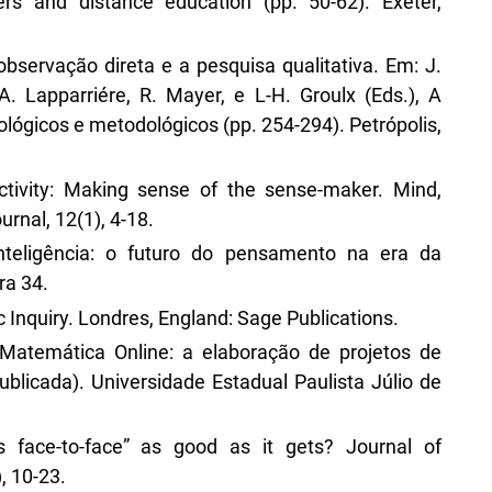
s and distance education (pp. 50-62). Exeter,
observação direta e a pesquisa qualitativa. Em: J.
 A. Lapparriére, R. Mayer, e L-H. Groulx (Eds.), A
lógicos e metodológicos (pp. 254-294). Petrópolis,
activity: Making sense of the sense-maker. Mind,
urnal, 12(1), 4-18.
inteligência: o futuro do pensamento na era da
ra 34.
ic Inquiry. Londres, England: Sage Publications.
 Matemática Online: a elaboração de projetos de
licada). Universidade Estadual Paulista Júlio de
 face-to-face” as good as it gets? Journal of
, 10-23.