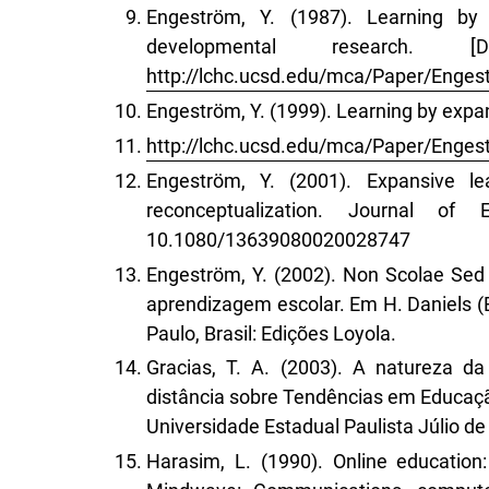
Engeström, Y. (1987). Learning by e
developmental research.
http://lchc.ucsd.edu/mca/Paper/Enge
Engeström, Y. (1999). Learning by expand
http://lchc.ucsd.edu/mca/Paper/Enge
Engeström, Y. (2001). Expansive lea
reconceptualization. Journal of
10.1080/13639080020028747
Engeström, Y. (2002). Non Scolae Sed
aprendizagem escolar. Em H. Daniels (
Paulo, Brasil: Edições Loyola.
Gracias, T. A. (2003). A natureza 
distância sobre Tendências em Educaç
Universidade Estadual Paulista Júlio de 
Harasim, L. (1990). Online educatio