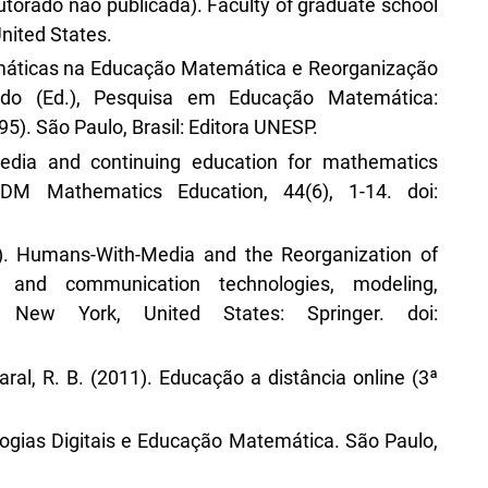
utorado não publicada). Faculty of graduate school
United States.
ormáticas na Educação Matemática e Reorganização
o (Ed.), Pesquisa em Educação Matemática:
5). São Paulo, Brasil: Editora UNESP.
edia and continuing education for mathematics
ZDM Mathematics Education, 44(6), 1-14. doi:
05). Humans-With-Media and the Reorganization of
n and communication technologies, modeling,
n. New York, United States: Springer. doi:
aral, R. B. (2011). Educação a distância online (3ª
ologias Digitais e Educação Matemática. São Paulo,