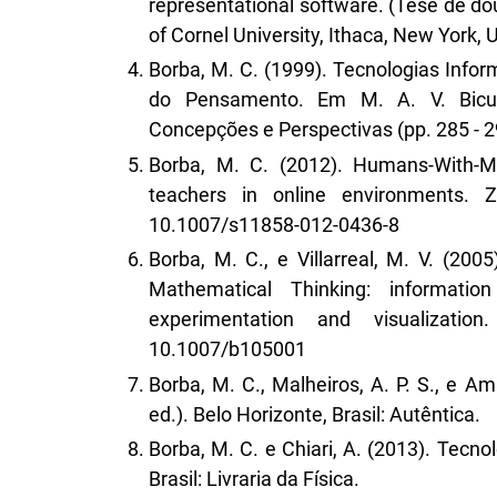
representational software. (Tese de do
of Cornel University, Ithaca, New York, 
Borba, M. C. (1999). Tecnologias Inf
do Pensamento. Em M. A. V. Bicud
Concepções e Perspectivas (pp. 285 - 29
Borba, M. C. (2012). Humans-With-M
teachers in online environments. 
10.1007/s11858-012-0436-8
Borba, M. C., e Villarreal, M. V. (20
Mathematical Thinking: informatio
experimentation and visualizatio
10.1007/b105001
Borba, M. C., Malheiros, A. P. S., e Am
ed.). Belo Horizonte, Brasil: Autêntica.
Borba, M. C. e Chiari, A. (2013). Tecn
Brasil: Livraria da Física.