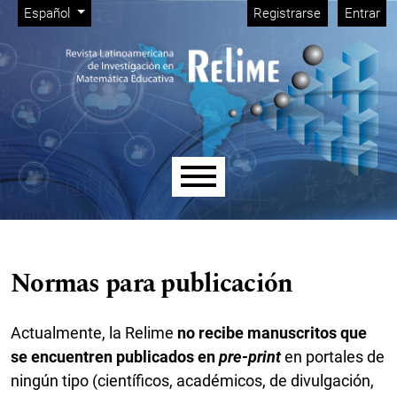
Menú de administración
Ir al menú de navegación principal
Ir al contenido principal
Ir al pie de página del sitio
Cambiar el idioma. El idioma actual es:
Español
Registrarse
Entrar
Menú principal
Normas para publicación
Actualmente, la Relime
no recibe manuscritos que
se encuentren publicados en
pre-print
en portales de
ningún tipo (científicos, académicos, de divulgación,