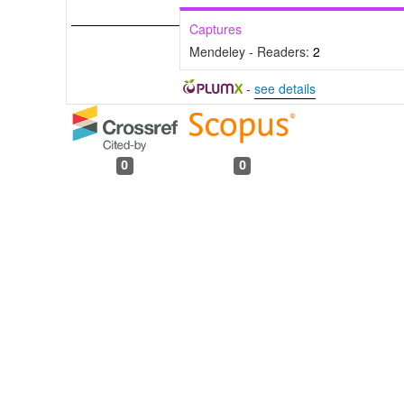
Captures
Mendeley - Readers:
2
-
see details
0
0