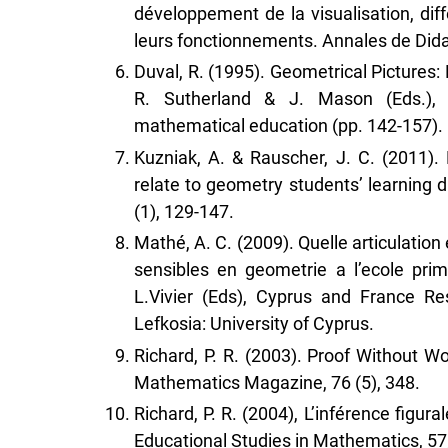
développement de la visualisation, dif
leurs fonctionnements. Annales de Didac
Duval, R. (1995). Geometrical Pictures:
R. Sutherland & J. Mason (Eds.), 
mathematical education (pp. 142-157). B
Kuzniak, A. & Rauscher, J. C. (2011)
relate to geometry students’ learning d
(1), 129-147.
Mathé, A. C. (2009). Quelle articulation
sensibles en geometrie a l’ecole prima
L.Vivier (Eds), Cyprus and France R
Lefkosia: University of Cyprus.
Richard, P. R. (2003). Proof Without Wo
Mathematics Magazine, 76 (5), 348.
Richard, P. R. (2004), L’inférence figur
Educational Studies in Mathematics, 57