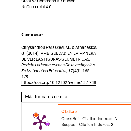
Creative Commons Atribución-
NoComercial 4.0
.
Cómo citar
Chrysanthou Paraskevi, M., & Athanasios,
G. (2014). AMBIGÜEDAD EN LA MANERA
DE VER LAS FIGURAS GEOMÉTRICAS.
Revista Latinoamericana De Investigación
En Matemática Educativa
,
17
(4(I), 165-
179.
https://doi.org/10.12802/relime.13.1748
Más formatos de cita
Citations
CrossRef - Citation Indexes:
3
Scopus - Citation Indexes:
3