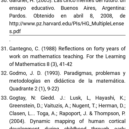
Gardner, H. (2005). Las cinco mentes del futuro: un
ensayo educativo. Buenos Aires, Argentina:
Pardos. Obtenido en abril 8, 2008, de
http://www.pz.harvard.edu/PIs/HG_MultipleLense
s.pdf
.
Gantegno, C. (1988) Reflections on forty years of
work on mathematics teaching. For the Learning
of Mathematics 8 (3), 41-42
Godmo, J. D. (1993). Paradigmas, problemas y
metodologías en didáctica de la matemática.
Quadrante 2 (1), 9-22)
Gogtay, N: Giedd. J.: Lusk, L, Hayashi, K.;
Greenstein, D.; Vaituzis, A.; Nugent, T.; Herman, D.;
Clasen, L... Toga, A.; Rapoport, J. & Thompson, P.
(2004). Dynamic mapping of human cortical
development during childhood through early