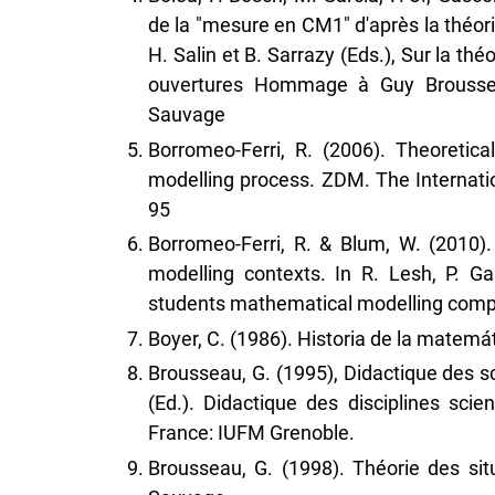
de la "mesure en CM1" d'après la théori
H. Salin et B. Sarrazy (Eds.), Sur la th
ouvertures Hommage à Guy Broussea
Sauvage
Borromeo-Ferri, R. (2006). Theoretica
modelling process. ZDM. The Internati
95
Borromeo-Ferri, R. & Blum, W. (2010).
modelling contexts. In R. Lesh, P. Ga
students mathematical modelling compe
Boyer, C. (1986). Historia de la matemá
Brousseau, G. (1995), Didactique des s
(Ed.). Didactique des disciplines scie
France: IUFM Grenoble.
Brousseau, G. (1998). Théorie des sit