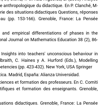
e anthropologique du didactique. En P. Clanché, M-
éorie des situations didactiques Questions, réponses
u (pp. 153-166). Grenoble, France: La Pensée
l and empirical differentiations of phases in the
onal Journal on Mathematics Education 38 (2), 86-
 Insights into teachers' unconscious behaviour in
lbraith, C. Haines y A. Hurford (Eds.), Modelling
tencies (pp. 423-432). New York, USA Springer
tica. Madrid, España: Alianza Universidad.
ciences et formation des professeurs. En C. Comiti
ntifiques et formation des enseignants. Grenoble,
uations didactiques. Grenoble, France: La Pensée