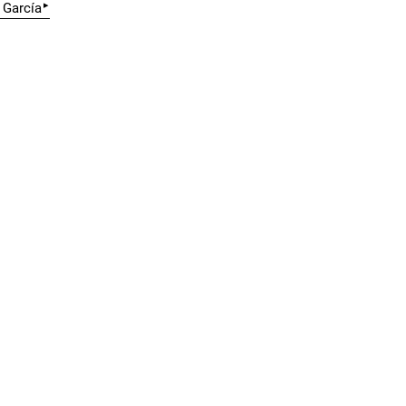
▸
 García