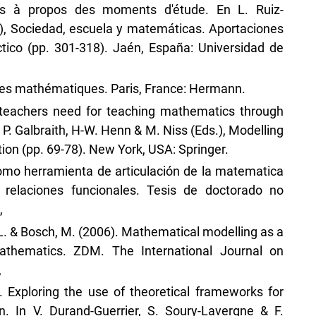
s à propos des moments d'étude. En L. Ruiz-
s.), Sociedad, escuela y matemáticas. Aportaciones
ctico (pp. 301-318). Jaén, España: Universidad de
 des mathématiques. Paris, France: Hermann.
 teachers need for teaching mathematics through
 P. Galbraith, H-W. Henn & M. Niss (Eds.), Modelling
ion (pp. 69-78). New York, USA: Springer.
como herramienta de articulación de la matematica
s relaciones funcionales. Tesis de doctorado no
,
, L. & Bosch, M. (2006). Mathematical modelling as a
athematics. ZDM. The International Journal on
,
). Exploring the use of theoretical frameworks for
gn. In V. Durand-Guerrier, S. Soury-Lavergne & F.