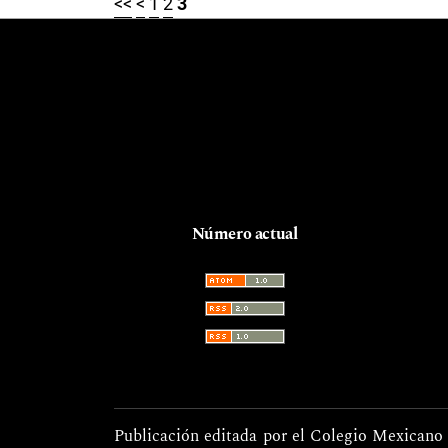
<<
<
1
2
3
Número actual
Publicación editada por el Colegio Mexicano 