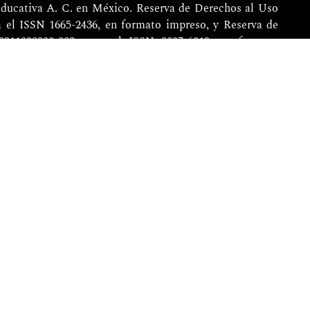
ducativa
A. C. en México. Reserva de Derechos al Uso
a el ISSN 1665-2436, en formato impreso, y Reserva de
0911292800-203, para el ISSN 2007-6819, en formato
al del Derecho de Autor. Directora Editorial responsable:
rg, Departamento de Matemática Educativa, Oficina 101,
o Nacional 2508, Col. San Pedro Zacatenco, Del. Gustavo
 Sabino No. 275, Col. Sta. María la Ribera, C.P. 06400,
 Las opiniones expresadas por los autores no
e la publicación.
 Relime están bajo la
Licencia Creative Commons
)