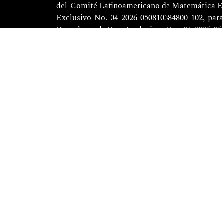
del
Comité Latinoamericano de Matemática E
Exclusivo No. 04-2026-050810384800-102, par
Derechos al Uso Exclusivo No. 04-2026-06
electrónico, otorgadas por el Instituto Nacion
Gisela Montiel Espinosa | direccion@relime.o
del Cinvestav-IPN en Av. Instituto Politécnic
A. Madero, C.P. 07360.
Impresa por Editorial Progreso, S.A. de C.V.,
Delegación Cuauhtémoc, México, CDMX.
necesariamente reflejan la postura del editor d
Todos los artículos publicados en
Reconocimiento-NoComercial (CC BY-NC 4.0