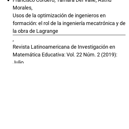
Morales,
Usos de la optimización de ingenieros en
formación: el rol de la ingeniería mecatrónica y de
la obra de Lagrange
,
Revista Latinoamericana de Investigación en
Matemática Educativa: Vol. 22 Núm. 2 (2019):
Julio
Carla Cristina Pompeu, Inés M. Gómez-Chacón,
Aprendizaje matemático y estrategias de
identidad. Un caso de educación de personas
adultas en Brasil
,
Revista Latinoamericana de Investigación en
Matemática Educativa: Vol. 22 Núm. 3 (2019):
Noviembre