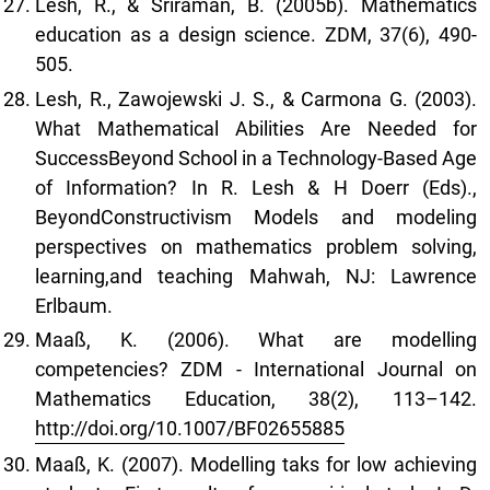
Lesh, R., & Sriraman, B. (2005b). Mathematics
education as a design science. ZDM, 37(6), 490-
505.
Lesh, R., Zawojewski J. S., & Carmona G. (2003).
What Mathematical Abilities Are Needed for
SuccessBeyond School in a Technology-Based Age
of Information? In R. Lesh & H Doerr (Eds).,
BeyondConstructivism Models and modeling
perspectives on mathematics problem solving,
learning,and teaching Mahwah, NJ: Lawrence
Erlbaum.
Maaß, K. (2006). What are modelling
competencies? ZDM - International Journal on
Mathematics Education, 38(2), 113–142.
http://doi.org/10.1007/BF02655885
Maaß, K. (2007). Modelling taks for low achieving