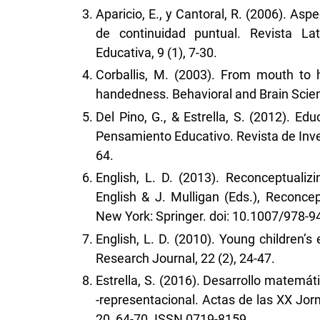
Aparicio, E., y Cantoral, R. (2006). As
de continuidad puntual. Revista La
Educativa, 9 (1), 7-30.
Corballis, M. (2003). From mouth to h
handedness. Behavioral and Brain Scien
Del Pino, G., & Estrella, S. (2012). Ed
Pensamiento Educativo. Revista de Inve
64.
English, L. D. (2013). Reconceptualizin
English & J. Mulligan (Eds.), Reconcep
New York: Springer. doi: 10.1007/978-9
English, L. D. (2010). Young children’
Research Journal, 22 (2), 24-47.
Estrella, S. (2016). Desarrollo matemá
-representacional. Actas de las XX Jo
20, 64-70. ISSN 0719-8159