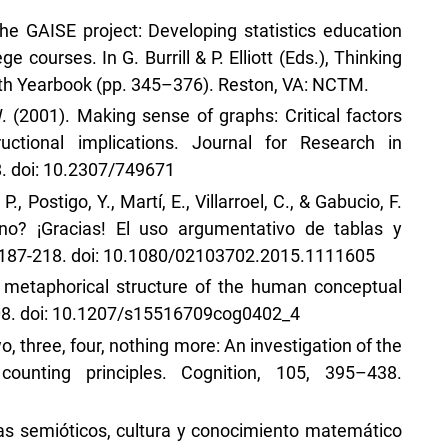
 The GAISE project: Developing statistics education
e courses. In G. Burrill & P. Elliott (Eds.), Thinking
th Yearbook (pp. 345–376). Reston, VA: NCTM.
. W. (2001). Making sense of graphs: Critical factors
uctional implications. Journal for Research in
8. doi: 10.2307/749671
., Postigo, Y., Martí, E., Villarroel, C., & Gabucio, F.
 no? ¡Gracias! El uso argumentativo de tablas y
1), 187-218. doi: 10.1080/02103702.2015.1111605
e metaphorical structure of the human conceptual
-208. doi: 10.1207/s15516709cog0402_4
o, three, four, nothing more: An investigation of the
ounting principles. Cognition, 105, 395–438.
mas semióticos, cultura y conocimiento matemático