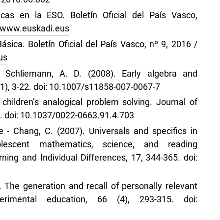
as en la ESO. Boletín Oficial del País Vasco,
//www.euskadi.eus
sica. Boletín Oficial del País Vasco, nº 9, 2016 /
us
& Schliemann, A. D. (2008). Early algebra and
1), 3-22. doi: 10.1007/s11858-007-0067-7
children’s analogical problem solving. Journal of
5. doi: 10.1037/0022-0663.91.4.703
e - Chang, C. (2007). Universals and specifics in
dolescent mathematics, science, and reading
ing and Individual Differences, 17, 344-365. doi:
 The generation and recall of personally relevant
rimental education, 66 (4), 293-315. doi: