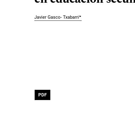
▸
Javier Gasco- Txabarri
PDF