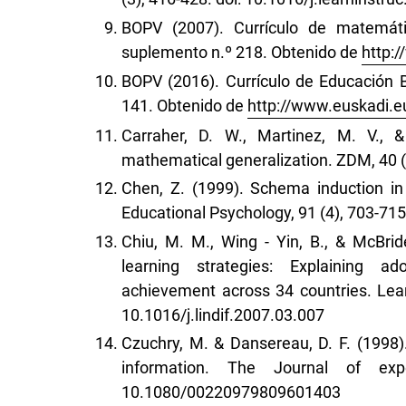
BOPV (2007). Currículo de matemátic
suplemento n.º 218. Obtenido de
http:
BOPV (2016). Currículo de Educación Bá
141. Obtenido de
http://www.euskadi.e
Carraher, D. W., Martinez, M. V., 
mathematical generalization. ZDM, 40 (
Chen, Z. (1999). Schema induction in 
Educational Psychology, 91 (4), 703-71
Chiu, M. M., Wing - Yin, B., & McBrid
learning strategies: Explaining a
achievement across 34 countries. Learn
10.1016/j.lindif.2007.03.007
Czuchry, M. & Dansereau, D. F. (1998).
information. The Journal of expe
10.1080/00220979809601403