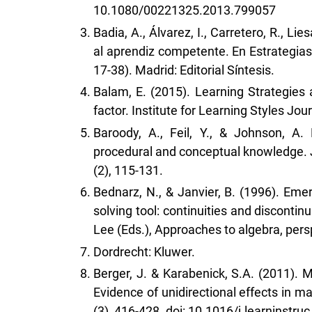
10.1080/00221325.2013.799057
Badia, A., Álvarez, I., Carretero, R., Lie
al aprendiz competente. En Estrategia
17-38). Madrid: Editorial Síntesis.
Balam, E. (2015). Learning Strategies
factor. Institute for Learning Styles Journ
Baroody, A., Feil, Y., & Johnson, A. 
procedural and conceptual knowledge. 
(2), 115-131.
Bednarz, N., & Janvier, B. (1996). Em
solving tool: continuities and discontinu
Lee (Eds.), Approaches to algebra, pers
Dordrecht: Kluwer.
Berger, J. & Karabenick, S.A. (2011). M
Evidence of unidirectional effects in m
(3), 416-428. doi: 10.1016/j.learninstru