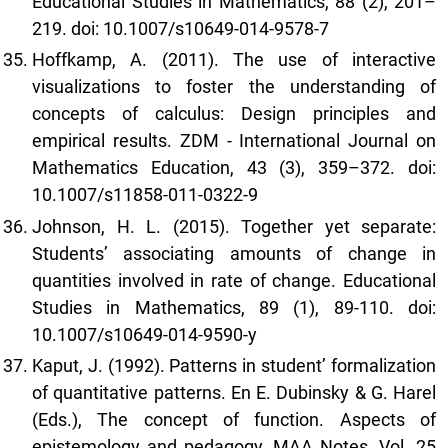
Educational Studies in Mathematics, 88 (2), 201–
219. doi: 10.1007/s10649-014-9578-7
Hoffkamp, A. (2011). The use of interactive
visualizations to foster the understanding of
concepts of calculus: Design principles and
empirical results. ZDM - International Journal on
Mathematics Education, 43 (3), 359–372. doi:
10.1007/s11858-011-0322-9
Johnson, H. L. (2015). Together yet separate:
Students’ associating amounts of change in
quantities involved in rate of change. Educational
Studies in Mathematics, 89 (1), 89-110. doi:
10.1007/s10649-014-9590-y
Kaput, J. (1992). Patterns in student’ formalization
of quantitative patterns. En E. Dubinsky & G. Harel
(Eds.), The concept of function. Aspects of
epistemology and pedagogy, MAA Notes, Vol. 25