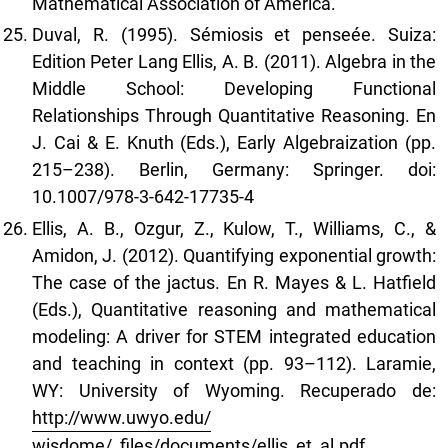
Mathematical Association of America.
Duval, R. (1995). Sémiosis et penseée. Suiza:
Edition Peter Lang Ellis, A. B. (2011). Algebra in the
Middle School: Developing Functional
Relationships Through Quantitative Reasoning. En
J. Cai & E. Knuth (Eds.), Early Algebraization (pp.
215–238). Berlin, Germany: Springer. doi:
10.1007/978-3-642-17735-4
Ellis, A. B., Ozgur, Z., Kulow, T., Williams, C., &
Amidon, J. (2012). Quantifying exponential growth:
The case of the jactus. En R. Mayes & L. Hatfield
(Eds.), Quantitative reasoning and mathematical
modeling: A driver for STEM integrated education
and teaching in context (pp. 93–112). Laramie,
WY: University of Wyoming. Recuperado de:
http://www.uwyo.edu/
wisdome/_files/documents/ellis_et_al.pdf