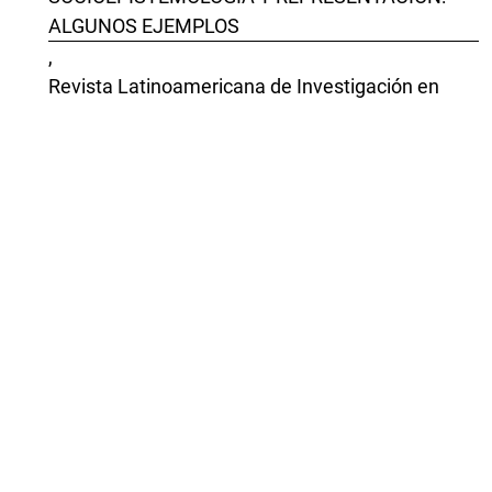
ALGUNOS EJEMPLOS
,
Revista Latinoamericana de Investigación en
Matemática Educativa: Vol. 9 Núm. 4 (2006):
Número Especial/ Diciembre
Mayra Báez Melendres, Rosa María Farfán
Márquez,
Sistematización y análisis de un proceso de
reflexión sobre la matemática escolar: aspectos
para la profesionalización docente
,
Revista Latinoamericana de Investigación en
Matemática Educativa: Vol. 25 Núm. 1 (2022):
Marzo
Marcela Ferrari Escolá, Rosa María Farfán
Márquez,