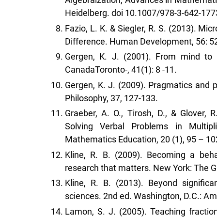
Heidelberg. doi 10.1007/978-3-642-17
Fazio, L. K. & Siegler, R. S. (2013). Mi
Difference. Human Development, 56: 52
Gergen, K. J. (2001). From mind to 
CanadaToronto-, 41(1): 8 -11.
Gergen, K. J. (2009). Pragmatics and p
Philosophy, 37, 127-133.
Graeber, A. O., Tirosh, D., & Glover, 
Solving Verbal Problems in Multipl
Mathematics Education, 20 (1), 95 – 10
Kline, R. B. (2009). Becoming a beha
research that matters. New York: The Gu
Kline, R. B. (2013). Beyond significa
sciences. 2nd ed. Washington, D.C.: Am
Lamon, S. J. (2005). Teaching fraction