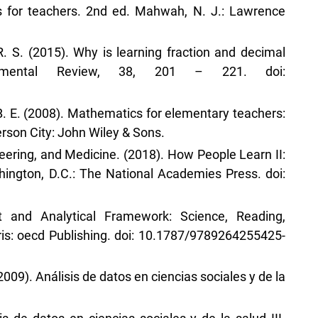
es for teachers. 2nd ed. Mahwah, N. J.: Lawrence
, R. S. (2015). Why is learning fraction and decimal
elopmental Review, 38, 201 – 221. doi:
 B. E. (2008). Mathematics for elementary teachers:
rson City: John Wiley & Sons.
ering, and Medicine. (2018). How People Learn II:
hington, D.C.: The National Academies Press. doi:
 and Analytical Framework: Science, Reading,
ris: oecd Publishing. doi: 10.1787/9789264255425-
(2009). Análisis de datos en ciencias sociales y de la