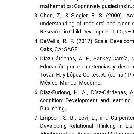
mathematics: Cognitively guided instr
Chen, Z., & Siegler, R. S. (2000). A
understanding of toddlers’ and older c
Research in Child Development, 65, v–9
DeVellis, R. F. (2017) Scale Develop
Oaks, CA: SAGE.
Díaz-Cárdenas, A. F., Sankey-García, M
Educación por competencias y desarrol
Tovar, H. y López Cortés, A. (comp.) Pr
México: Manual Moderno.
Díaz-Furlong, H. A., Díaz-Cárdenas, A.
cognition: Development and learning.
Publishing.
Empson, S. B., Levi, L., and Carpenter
Developing Relational Thinking in Ele
Algebraization, Advances in Mathematic