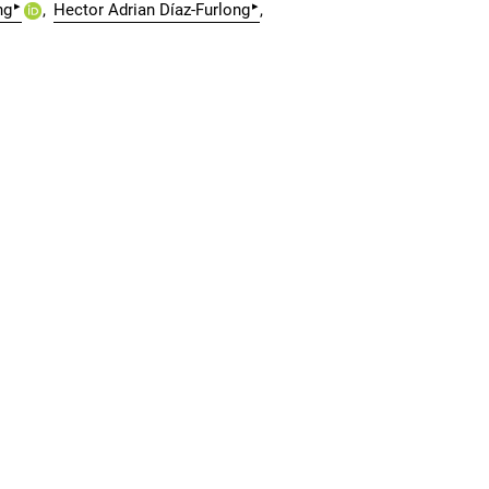
▸
▸
ng
Hector Adrian Díaz-Furlong