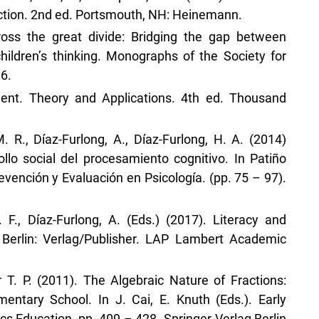
uction. 2nd ed. Portsmouth, NH: Heinemann.
cross the great divide: Bridging the gap between
hildren’s thinking. Monographs of the Society for
6.
ment. Theory and Applications. 4th ed. Thousand
. R., Díaz-Furlong, A., Díaz-Furlong, H. A. (2014)
lo social del procesamiento cognitivo. In Patiño
evención y Evaluación en Psicología. (pp. 75 – 97).
 F., Díaz-Furlong, A. (Eds.) (2017). Literacy and
 Berlin: Verlag/Publisher. LAP Lambert Academic
 T. P. (2011). The Algebraic Nature of Fractions:
mentary School. In J. Cai, E. Knuth (Eds.). Early
s Education, pp. 409 – 428. Springer-Verlag Berlin