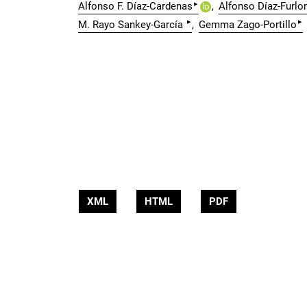
▸
Alfonso F. Díaz-Cardenas
Alfonso Díaz-Furlo
▸
▸
M. Rayo Sankey-García
Gemma Zago-Portillo
XML
HTML
PDF