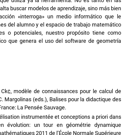
e utiliza ya la herramienta. No es tanto en las
lta buscar modelos de aprendizaje, sino más bien
acción «interroga» un medio informático que le
es del alumno y el espacio de trabajo matemático
es o potenciales, nuestro propósito tiene como
ico que genera el uso del software de geometría
. Ck¢, modèle de connaissances pour le calcul de
C. Margolinas (eds.), Balises pour la didactique des
France: La Pensée Sauvage.
délisation instrumentée et conceptions a priori dans
en évolution: un tour en géométrie dynamique
 mathématiques 2011 de l’École Normale Supérieure