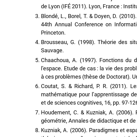
de Lyon (IFÉ 2011). Lyon, France : Instit
Blondé, L., Borel, T. & Doyen, D. (201
44th Annual Conference on Informati
Princeton.
Brousseau, G. (1998). Théorie des sit
Sauvage.
Chaachoua, A. (1997). Fonctions du 
l’espace. Etude de cas : la vie des pro
à ces problèmes (thèse de Doctorat). Un
Coutat, S. & Richard, P. R. (2011). 
mathématique pour l’apprentissage de
et de sciences cognitives, 16, pp. 97-12
Houdement, C. & Kuzniak, A. (2006).
géométrie, Annales de didactique et de 
Kuzniak, A. (2006). Paradigmes et esp