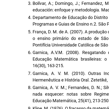
Bolívar, A.; Domingo, J.; Fernandez, M
educación: enfoque y metodologia. Madr
Departamento de Educação do Distrito 
Programas e Guias de Ensino n.2. São P
França, D. M. de A. (2007). A produçã
o ensino primário do estado de São 
Pontifícia Universidade Católica de São 
Garnica, A.V.M. (2008). Resgatando 
Educação Matemática brasileiras: 
16(30), 163-215.
Garnica, A. V. M. (2010). Outras In
Hermenêutica e História Oral. Zetetiké,
Garnica, A. V. M.; Fernandes, D. N.; S
nada esquecer: notas sobre Regimes
Educação Matemática, 25(41), 213-250
Kline, M. (1976). O fracasso da matemá