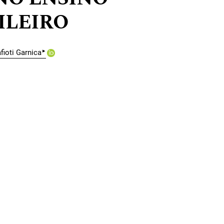
ILEIRO
▸
fioti Garnica