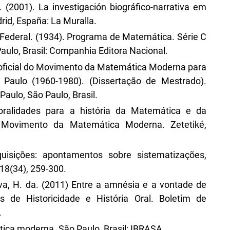
. (2001). La investigación biográfico-narrativa em
id, España: La Muralla.
Federal. (1934). Programa de Matemática. Série C
aulo, Brasil: Companhia Editora Nacional.
o oficial do Movimento da Matemática Moderna para
Paulo (1960-1980). (Dissertação de Mestrado).
Paulo, São Paulo, Brasil.
oralidades para a história da Matemática e da
o Movimento da Matemática Moderna. Zetetiké,
quisições: apontamentos sobre sistematizações,
 18(34), 259-300.
ilva, H. da. (2011) Entre a amnésia e a vontade de
 de Historicidade e História Oral. Boletim de
.
tica moderna. São Paulo, Brasil: IBRASA.