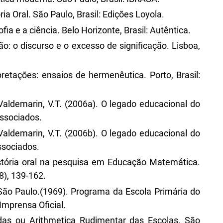
ia Oral. São Paulo, Brasil: Edições Loyola.
sofia e a ciência. Belo Horizonte, Brasil: Autêntica.
ção: o discurso e o excesso de significação. Lisboa,
rpretações: ensaios de hermenêutica. Porto, Brasil:
; Valdemarin, V.T. (2006a). O legado educacional do
Associados.
; Valdemarin, V.T. (2006b). O legado educacional do
Associados.
história oral na pesquisa em Educação Matemática.
), 139-162.
São Paulo.(1969). Programa da Escola Primária do
Imprensa Oficial.
adas ou Arithmetica Rudimentar das Escolas. São