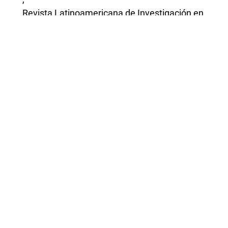
Revista Latinoamericana de Investigación en
Matemática Educativa: Vol. 17 Núm. 3 (2014):
Noviembre
Ricardo Cantoral,
¿QUÉ ES LA MATEMÁTICA EDUCATIVA?
,
Revista Latinoamericana de Investigación en
Matemática Educativa: Vol. 13 Núm. 3 (2010):
Noviembre
1
2
3
>
>>