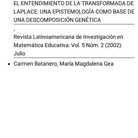
EL ENTENDIMIENTO DE LA TRANSFORMADA DE
LAPLACE: UNA EPISTEMOLOGÍA COMO BASE DE
UNA DESCOMPOSICIÓN GENÉTICA
,
Revista Latinoamericana de Investigación en
Matemática Educativa: Vol. 5 Núm. 2 (2002):
Julio
Carmen Batanero, María Magdalena Gea
Serrano, Pedro Arteaga Cezón, José Miguel
Contreras García, María Carmen Díaz Batanero,
Conocimiento del contenido sobre correlación y
regresión de futuros profesores
,
Revista Latinoamericana de Investigación en
Matemática Educativa: Vol. 21 Núm. 3 (2018):
Noviembre