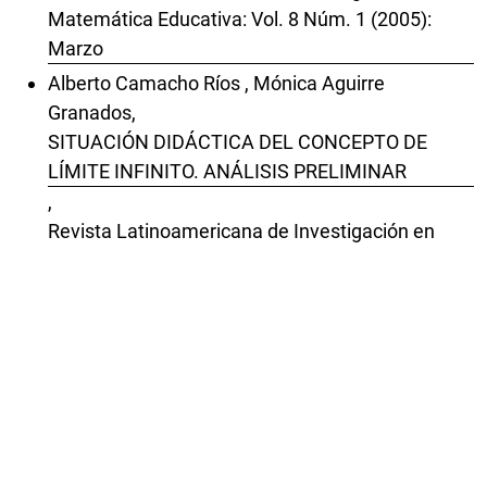
Matemática Educativa: Vol. 8 Núm. 1 (2005):
Marzo
Alberto Camacho Ríos , Mónica Aguirre
Granados,
SITUACIÓN DIDÁCTICA DEL CONCEPTO DE
LÍMITE INFINITO. ANÁLISIS PRELIMINAR
,
Revista Latinoamericana de Investigación en
Matemática Educativa: Vol. 4 Núm. 3 (2001):
Noviembre
María Laguna, David Block Sevilla,
Reconstrucción de situaciones didácticas de
matemáticas en el aula. Un estudio en preescolar
,
Revista Latinoamericana de Investigación en
Matemática Educativa: Vol. 23 Núm. 3 (2020):