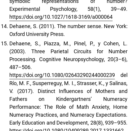
symbolic representations of number?
Experimental Psychology, 58(1), 39–49.
https://doi.org/10.1027/1618-3169/a000064
Dehaene, S. (2011). The number sense. New York:
Oxford University Press.
Dehaene, S., Piazza, M., Pinel, P., y Cohen, L.
(2003). Three Parietal Circuits for Number
Processing. Cognitive Neuropsychology, 20(3–6),
487–506.
https://doi.org/10.1080/02643290244000239
del
Río, M. F., Susperreguy, M. I., Strasser, K., y Salinas,
V. (2017). Distinct Influences of Mothers and
Fathers on Kindergartners’ Numeracy
Performance: The Role of Math Anxiety, Home
Numeracy Practices, and Numeracy Expectations.
Early Education and Development, 28(8), 939–955.
https://doi.org/10.1080/10409289.2017.1331662