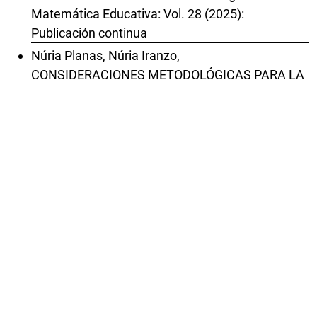
Matemática Educativa: Vol. 28 (2025):
Publicación continua
Núria Planas, Núria Iranzo,
CONSIDERACIONES METODOLÓGICAS PARA LA
INTERPRETACIÓN DE PROCESOS DE
INTERACCIÓN EN EL AULA DE MATEMÁTICAS
,
Revista Latinoamericana de Investigación en
Matemática Educativa: Vol. 12 Núm. 2 (2009):
Julio
Jael Miriam Andrade, Manuel Joaquim Saraiva,
MÚLTIPLAS REPRESENTAÇÕES: UM
CONTRIBUTO PARA A APRENDIZAGEM DO
CONCEITO DE FUNÇÃO
,
Revista Latinoamericana de Investigación en