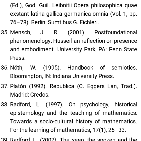
(Ed.), God. Guil. Leibnitii Opera philosophica quae
exstant latina gallica germanica omnia (Vol. 1, pp.
76–78). Berlin: Sumtibus G. Eichleri.
Mensch, J. R. (2001). Postfoundational
phenomenology: Husserlian reflection on presence
and embodiment. University Park, PA: Penn State
Press.
Nöth, W. (1995). Handbook of semiotics.
Bloomington, IN: Indiana University Press.
Platón (1992). Republica (C. Eggers Lan, Trad.).
Madrid: Gredos.
Radford, L. (1997). On psychology, historical
epistemology and the teaching of mathematics:
Towards a socio-cultural history of mathematics.
For the learning of mathematics, 17(1), 26–33.
Radford, L. (2002). The seen, the spoken and the