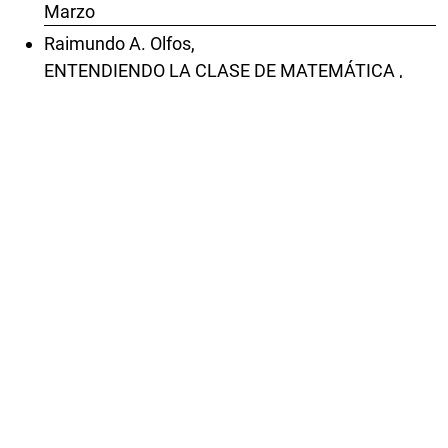
Marzo
Raimundo A. Olfos,
ENTENDIENDO LA CLASE DE MATEMÁTICA
,
Revista Latinoamericana de Investigación en
Matemática Educativa: Vol. 4 Núm. 1 (2001):
Marzo
Hellen da Silva Zago , Cláudia Regina Flores ,
UMA PROPOSTA PARA RELACIONAR ARTE E
EDUCAÇÃO MATEMÁTICA
,
Revista Latinoamericana de Investigación en
Matemática Educativa: Vol. 13 Núm. 3 (2010):
Noviembre
David E. Meel,
MODELOS Y TEORÍAS DE LA COMPRENSIÓN
MATEMÁTICA: COMPARACIÓN DE LOS