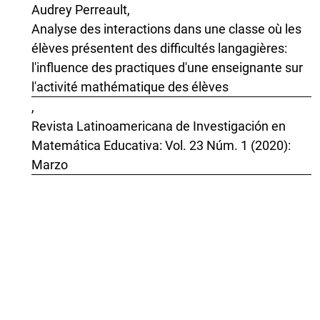
Audrey Perreault,
Analyse des interactions dans une classe où les
élèves présentent des difficultés langagières:
l'influence des practiques d'une enseignante sur
l'activité mathématique des élèves
,
Revista Latinoamericana de Investigación en
Matemática Educativa: Vol. 23 Núm. 1 (2020):
Marzo
David E. Meel,
MODELOS Y TEORÍAS DE LA COMPRENSIÓN
MATEMÁTICA: COMPARACIÓN DE LOS
MODELOS DE PIRIE Y KIEREN SOBRE EL
CRECIMIENTO DE LA COMPRENSIÓN
MATEMÁTICA Y LA TEORÍA APOE
,