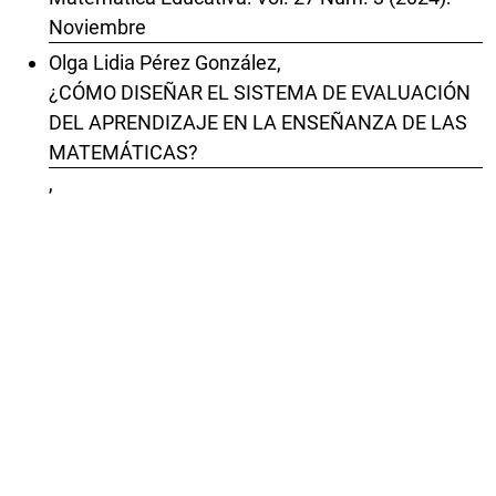
Noviembre
Olga Lidia Pérez González,
¿CÓMO DISEÑAR EL SISTEMA DE EVALUACIÓN
DEL APRENDIZAJE EN LA ENSEÑANZA DE LAS
MATEMÁTICAS?
,
Revista Latinoamericana de Investigación en
Matemática Educativa: Vol. 9 Núm. 2 (2006):
Julio
Pablo Flores, Carmen Batanero, Juan D. Godino,
APLICACIÓN DEL ANÁLISIS DE TEXTOS
MEDIANTE TÉCNICAS MULTIVARIANTES AL
ESTUDIO DEL CAMBIO DE CONCEPCIONES
SOBRE LAS MATEMÁTICAS, SU ENSEÑANZA Y
APRENDIZAJE
,