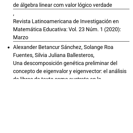
de álgebra linear com valor lógico verdade
,
Revista Latinoamericana de Investigación en
Matemática Educativa: Vol. 23 Núm. 1 (2020):
Marzo
Alexander Betancur Sánchez, Solange Roa
Fuentes, Silvia Juliana Ballesteros,
Una descomposición genética preliminar del
concepto de eigenvalor y eigenvector: el análisis
de libros de texto como sustrato en la
construcción de modelos cognitivos
,
Revista Latinoamericana de Investigación en
Matemática Educativa: Vol. 24 Núm. 3 (2021):
Noviembre
Claudia Broitman, Horacio Itzcovich, María Emilia