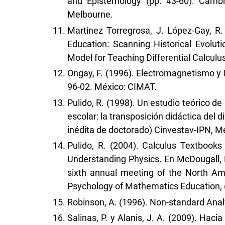
and Epistemology (pp. 43-60). Camb
Melbourne.
Martinez Torregrosa, J. López-Gay, R.
Education: Scanning Historical Evoluti
Model for Teaching Differential Calculu
Ongay, F. (1996). Electromagnetismo y 
96-02. México: CIMAT.
Pulido, R. (1998). Un estudio teórico de
escolar: la transposición didáctica del d
inédita de doctorado) Cinvestav-IPN, M
Pulido, R. (2004). Calculus Textbook
Understanding Physics. En McDougall, D
sixth annual meeting of the North Ame
Psychology of Mathematics Education, (
Robinson, A. (1996). Non-standard Analy
Salinas, P. y Alanis, J. A. (2009). Hac