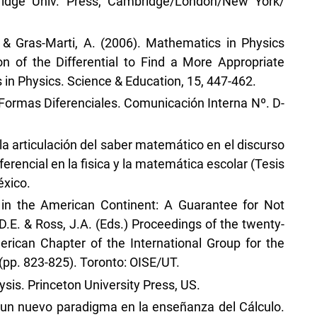
ridge Univ. Press, Cambridge/London/New York/
 & Gras-Marti, A. (2006). Mathematics in Physics
on of the Differential to Find a More Appropriate
s in Physics. Science & Education, 15, 447-462.
Formas Diferenciales. Comunicación Interna Nº. D-
 la articulación del saber matemático en el discurso
iferencial en la fisica y la matemática escolar (Tesis
éxico.
s in the American Continent: A Guarantee for Not
.E. & Ross, J.A. (Eds.) Proceedings of the twenty-
rican Chapter of the International Group for the
pp. 823-825). Toronto: OISE/UT.
sis. Princeton University Press, US.
ia un nuevo paradigma en la enseñanza del Cálculo.