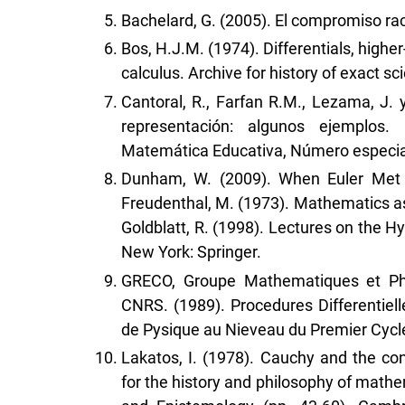
Bachelard, G. (2005). El compromiso rac
Bos, H.J.M. (1974). Differentials, higher
calculus. Archive for history of exact sc
Cantoral, R., Farfan R.M., Lezama, J. 
representación: algunos ejemplos.
Matemática Educativa, Número especial
Dunham, W. (2009). When Euler Met L
Freudenthal, M. (1973). Mathematics as
Goldblatt, R. (1998). Lectures on the H
New York: Springer.
GRECO, Groupe Mathematiques et Phy
CNRS. (1989). Procedures Differentie
de Pysique au Nieveau du Premier Cycle
Lakatos, I. (1978). Cauchy and the con
for the history and philosophy of mathe