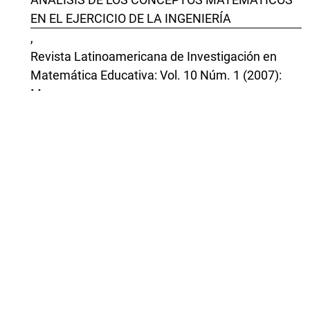
EN EL EJERCICIO DE LA INGENIERÍA
,
Revista Latinoamericana de Investigación en
Matemática Educativa: Vol. 10 Núm. 1 (2007):
Marzo
Solange Roa Fuentes, Asuman Oktaç,
VALIDACIÓN DE UNA DESCOMPOSICIÓN
GENÉTICA DE TRANSFORMACIÓN LINEAL: UN
ANÁLISIS REFINADO POR LA APLICACIÓN DEL
CICLO DE INVESTIGACIÓN DE LA TEORÍA APOE
,
Revista Latinoamericana de Investigación en
Matemática Educativa: Vol. 15 Núm. 2 (2012):
Julio
Asuman Oktaç, Priciliano Aguilar,
GENERACIÓN DEL CONFLICTO COGNITIVO A