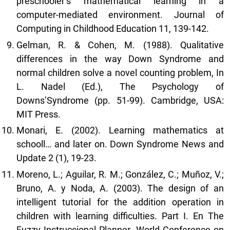
preschooler’s mathematical learning in a
computer-mediated environment. Journal of
Computing in Childhood Education 11, 139-142.
Gelman, R. & Cohen, M. (1988). Qualitative
differences in the way Down Syndrome and
normal children solve a novel counting problem, In
L. Nadel (Ed.), The Psychology of
Downs’Syndrome (pp. 51-99). Cambridge, USA:
MIT Press.
Monari, E. (2002). Learning mathematics at
schooll… and later on. Down Syndrome News and
Update 2 (1), 19-23.
Moreno, L.; Aguilar, R. M.; González, C.; Muñoz, V.;
Bruno, A. y Noda, A. (2003). The design of an
intelligent tutorial for the addition operation in
children with learning difficulties. Part I. En The
Fuzzy Instruccional Planner. World Conference on